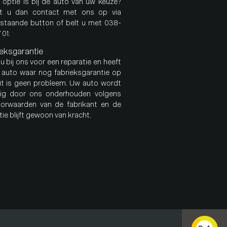
 optie is bij de auto van uw keuze?
t u dan contact met ons op via
staande button of belt u met 038-
 01.
eksgarantie
u bij ons voor een reparatie en heeft
 auto waar nog fabrieksgarantie op
Dit is geen probleem. Uw auto wordt
dig door ons onderhouden volgens
orwaarden van de fabrikant en de
ie blijft gewoon van kracht.