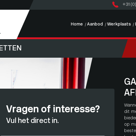
+31 (0
Home
Aanbod
Werkplaats
KETTEN
GA
AF
Wanne
Vragen of interesse?
dit m
biede
Vul het direct in.
op ma
beste