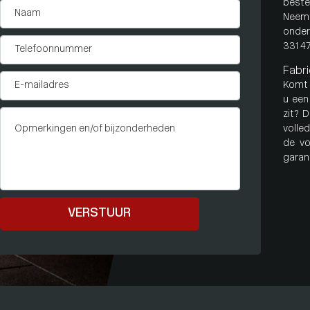
beste
Neem
onder
331 47
Fabri
Komt 
u een
zit? 
volle
de vo
garant
VERSTUUR