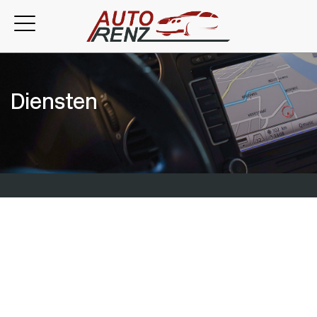
Diensten
Onze diensten
Auto RenZ is al meer dan 25 jaar een begrip in Kampen. Profile
Car & Tyreservice is al bijna 30 jaar een begrip in heel Nederland.
In 2006 hebben wij de krachten gebundeld en sindsdien bieden
we een breed scala aan mobiliteitsdiensten, waarbij we dé
banden- én onderhoudsspecialist zijn.