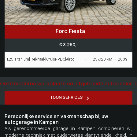
Ford Fiesta
€ 3.250,-
1.25 Titanium|Trekhaak|Cruise|PDC|Airco
237.120 KM
2009
Onze moderne werkplaats en uitgebreide autodealer 
TOON SERVICES
Persoonlijke service en vakmanschap bij uw
autogarage in Kampen
Als gerenommeerde garage in Kampen combineren wij
moderne techniek met ouderwetse klantvriendelijkheid. In