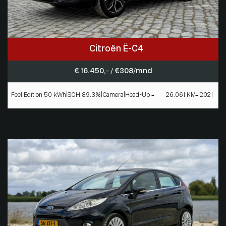
Citroën Ë-C4
€ 16.450,- / € 308/mnd
Feel Edition 50 kWh|SOH 89.3%|Camera|Head-Up
26.061 KM
2021