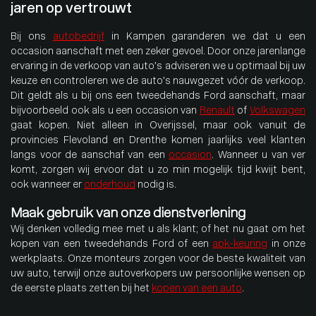
jaren op vertrouwt
Bij ons
autobedrijf
in Kampen garanderen we dat u een
occasion aanschaft met een zeker gevoel. Door onze jarenlange
ervaring in de verkoop van auto’s adviseren we u optimaal bij uw
keuze en controleren we de auto’s nauwgezet vóór de verkoop.
Dit geldt als u bij ons een tweedehands Ford aanschaft, maar
bijvoorbeeld ook als u een occasion van
Renault
of
Volkswagen
gaat kopen. Niet alleen in Overijssel, maar ook vanuit de
provincies Flevoland en Drenthe komen jaarlijks veel klanten
langs voor de aanschaf van een
occasion
. Wanneer u van ver
komt, zorgen wij ervoor dat u zo min mogelijk tijd kwijt bent,
ook wanneer er
onderhoud
nodig is.
Maak gebruik van onze dienstverlening
Wij denken volledig mee met u als klant; of het nu gaat om het
kopen van een tweedehands Ford of een
apk-keuring
in onze
werkplaats. Onze monteurs zorgen voor de beste kwaliteit van
uw auto, terwijl onze autoverkopers uw persoonlijke wensen op
de eerste plaats zetten bij het
kopen van een auto
.