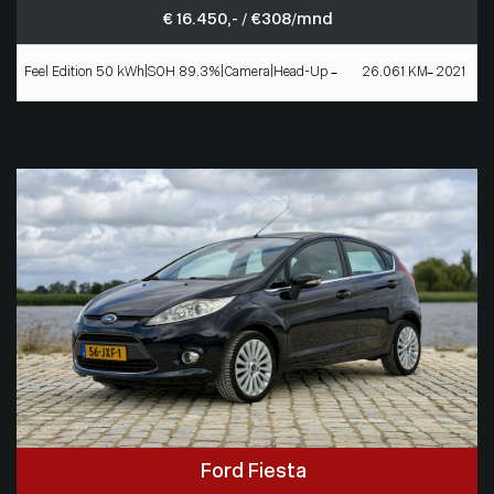
€ 16.450,- / € 308/mnd
Feel Edition 50 kWh|SOH 89.3%|Camera|Head-Up
26.061 KM
2021
Ford Fiesta