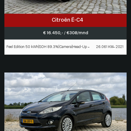
Citroën Ë-C4
€ 16.450,- / € 308/mnd
Feel Edition 50 kWh|SOH 89.3%|Camera|Head-Up
26.061 KM
2021