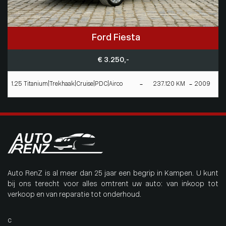
Ford Fiesta
€ 3.250,-
1.25 Titanium|Trekhaak|Cruise|PDC|Airco
237.120 KM
2009
Auto RenZ is al meer dan 25 jaar een begrip in Kampen. U kunt
bij ons terecht voor alles omtrent uw auto: van inkoop tot
verkoop en van reparatie tot onderhoud.
c