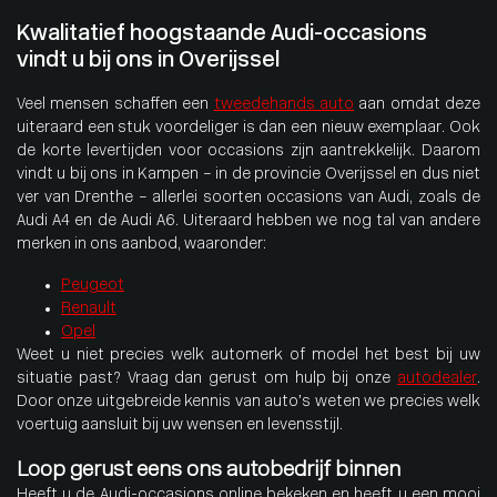
Kwalitatief hoogstaande Audi-occasions
vindt u bij ons in Overijssel
Veel mensen schaffen een
tweedehands auto
aan omdat deze
uiteraard een stuk voordeliger is dan een nieuw exemplaar. Ook
de korte levertijden voor occasions zijn aantrekkelijk. Daarom
vindt u bij ons in Kampen – in de provincie Overijssel en dus niet
ver van Drenthe – allerlei soorten occasions van Audi, zoals de
Audi A4 en de Audi A6. Uiteraard hebben we nog tal van andere
merken in ons aanbod, waaronder:
Peugeot
Renault
Opel
Weet u niet precies welk automerk of model het best bij uw
situatie past? Vraag dan gerust om hulp bij onze
autodealer
.
Door onze uitgebreide kennis van auto’s weten we precies welk
voertuig aansluit bij uw wensen en levensstijl.
Loop gerust eens ons autobedrijf binnen
Heeft u de Audi-occasions online bekeken en heeft u een mooi