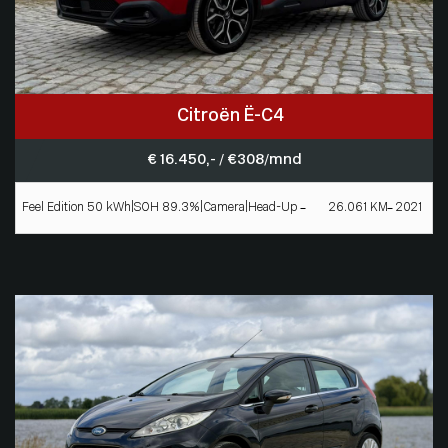
Citroën Ë-C4
€ 16.450,- / € 308/mnd
Feel Edition 50 kWh|SOH 89.3%|Camera|Head-Up
26.061 KM
2021