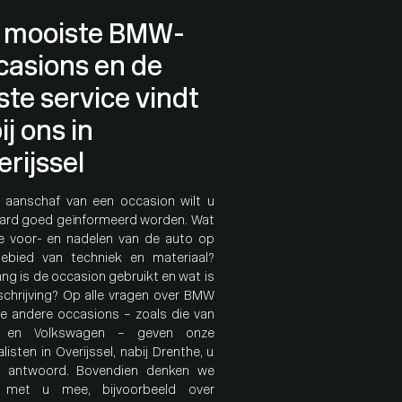
 mooiste BMW-
casions en de
ste service vindt
ij ons in
erijssel
e aanschaf van een
occasion
wilt u
aard goed geïnformeerd worden. Wat
de voor- en nadelen van de auto op
ebied van techniek en materiaal?
ang is de occasion gebruikt en wat is
schrijving? Op alle vragen over BMW
le andere occasions – zoals die van
en
Volkswagen
– geven onze
listen in Overijssel, nabij Drenthe, u
g antwoord. Bovendien denken we
jd met u mee, bijvoorbeeld over