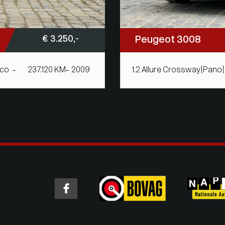
€ 3.250,-
Peugeot 3008
rco
237.120 KM
2009
1.2 Allure Crossway|Pano