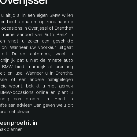
 Overijssel
 u altijd al in een eigen BMW willen
n en bent u daarom op zoek naar de
 occasions in Overijssel of Drenthe?
t ruime aanbod van Auto RenZ in
en vindt u zeker een geschikte
ion. Wanneer uw voorkeur uitgaat
 dit Duitse automerk, weet u
chijnlijk dat u niet de minste auto
. BMW biedt namelijk al jarenlang
teit en luxe. Wanneer u in Drenthe,
jssel of een andere nabijgelegen
ncie woont, bekijkt u met gemak
BMW-occasions online en plant u
oudig een proefrit in. Heeft u
fte aan advies? Dan geven we u dit
ard met plezier.
 een proefrit in
aak plannen