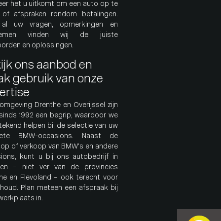
er het u uitkomt om een auto op te
 of afspraken rondom betalingen.
 al uw vragen, opmerkingen en
lemen vinden wij de juiste
orden en oplossingen.
ijk ons aanbod en
k gebruik van onze
ertise
 omgeving Drenthe en Overijssel zijn
l sinds 1992 een begrip, waardoor we
stekend helpen bij de selectie van uw
riete BMW-occasions. Naast de
oop
of verkoop van BMW’s en andere
ions, kunt u bij ons
autobedrijf
in
en – niet ver van de provincies
he en Flevoland – ook terecht voor
rhoud
. Plan meteen een afspraak bij
werkplaats
in.