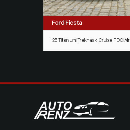
Ford Fiesta
1.25 Titanium|Trekhaak|Cruise|PDC|Ai