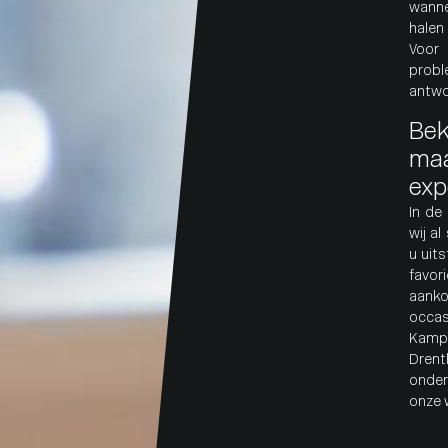
wanne
halen
Voor
prob
antwo
Bek
maa
exp
In de
wij a
u uit
favo
aank
occas
Kamp
Drent
onde
onze