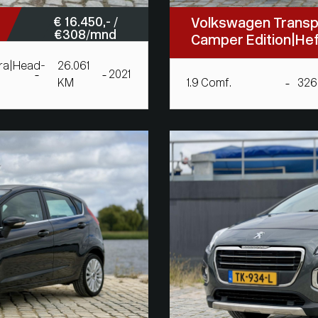
€ 16.450,- /
Volkswagen Transp
€ 308/mnd
Camper Edition|He
ra|Head-
26.061
2021
KM
1.9 Comf.
326