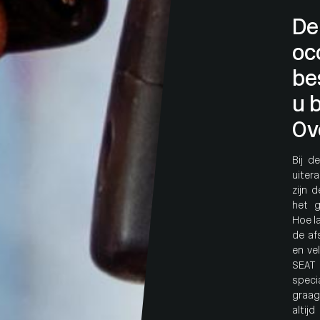
De
oc
be
u b
Ov
Bij d
uiter
zijn 
het g
Hoe l
de af
en ve
SEAT
specia
graa
alti