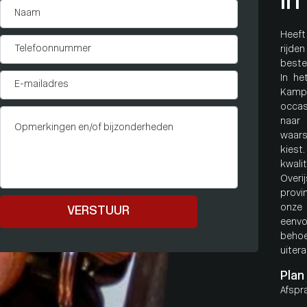
in
Heeft
rijde
beste
In he
Kamp
occas
naar
waars
kiest
kwali
Overi
provi
onze 
VERSTUUR
eenv
behoe
uitera
Plan
Afspr