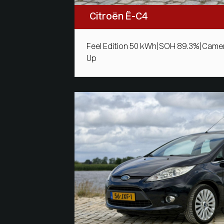
Citroën Ë-C4
Feel Edition 50 kWh|SOH 89.3%|Came
Up