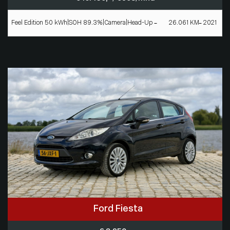
Feel Edition 50 kWh|SOH 89.3%|Camera|Head-Up
26.061 KM
2021
Ford Fiesta