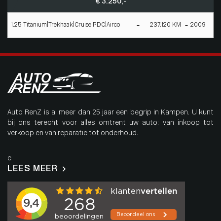
€ 3.250,-
1.25 Titanium|Trekhaak|Cruise|PDC|Airco
237.120 KM
2009
Auto RenZ is al meer dan 25 jaar een begrip in Kampen. U kunt
bij ons terecht voor alles omtrent uw auto: van inkoop tot
verkoop en van reparatie tot onderhoud.
c
LEES MEER