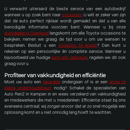
U verwacht uiteraard de beste service van een autobedrijf
wanneer u op zoek bent naar
occasions
. U wilt er zeker van zijn
dat de auto perfect rijklaar wordt gemaakt en dat u van alle
benodigde informatie voorzien bent. Wanneer u bij onze
autodealer in Overijssel
langskomt om alle Toyota-occasions te
bekijken, nemen we graag de tijd voor u om uw wensen te
bespreken. Besluit u een
occasion te kopen
? Dan kunt u
rekenen op een persoonlijke én complete service. Wanneer u
bijvoorbeeld uw huidige
auto wilt verkopen
, regelen we dit ook
graag voor u.
Profiteer van vakkundigheid en efficiëntie
Moet uw auto een
reparatie
ondergaan of is er een
grote of
kleine onderhoudsbeurt
nodig? Schakel de specialisten van
Auto RenZ in Kampen in en wees verzekerd van vakkundigheid
en medewerkers die met u meedenken. Efficiëntie staat bij ons
eveneens centraal; wij zorgen ervoor dat er zo snel mogelijk een
oplossing komt en u niet onnodig lang hoeft te wachten.