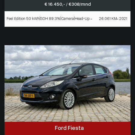
€ 16.450,- / € 308/mnd
Feel Edition 50 kWh|SOH 89.3%|Camera|Head-Up
26.061 KM
2021
Ford Fiesta