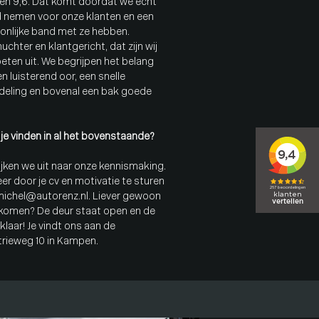
en 9,6. Dat komt doordat we écht
jd nemen voor onze klanten en een
onlijke band met ze hebben.
nuchter en klantgericht, dat zijn wij
oeten uit. We begrijpen het belang
n luisterend oor, een snelle
deling en bovenal een bak goede
j je vinden in al het bovenstaande?
ijken we uit naar onze kennismaking.
er door je cv en motivatie te sturen
michel@autorenz.nl
. Liever gewoon
komen? De deur staat open en de
 klaar! Je vindt ons aan de
trieweg 10 in Kampen.