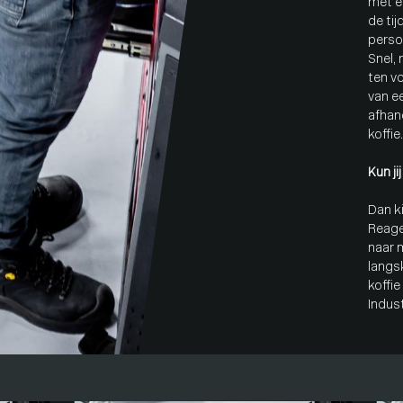
met e
de ti
perso
Snel, 
ten v
van ee
afhan
koffie.
Kun ji
Dan k
Reage
naar
langs
koffie
Indus