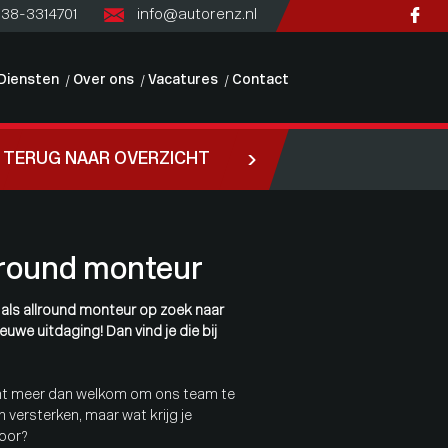
)38-3314701
info@autorenz.nl
Diensten
Over ons
Vacatures
Contact
TERUG NAAR OVERZICHT
lround monteur
j als allround monteur op zoek naar
euwe uitdaging! Dan vind je die bij
nt meer dan welkom om ons team te
 versterken, maar wat krijg je
oor?