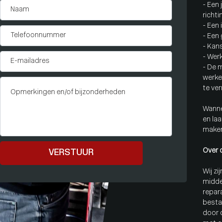
- Een
richti
- Een
- Een
- Kan
- Werk
- De 
werke
te ve
Wannee
en laa
make
Over 
VERSTUUR
Wij zi
midde
repara
besta
door 