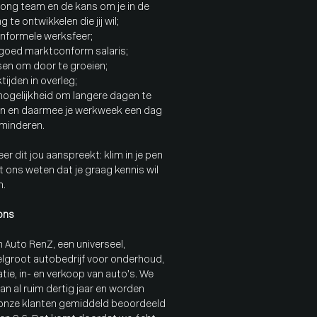
 jong team en de kans om je in de
ng te ontwikkelen die jij wil;
 informele werksfeer;
 goed marktconform salaris;
sen om door te groeien;
tijden in overleg;
mogelijkheid om langere dagen te
n en daarmee je werkweek een dag
rminderen.
r dit jou aanspreekt: klim in je pen
t ons weten dat je graag kennis wil
n.
ons
jn Auto RenZ, een universeel,
lgroot autobedrijf voor onderhoud,
tie, in- en verkoop van auto’s. We
an al ruim dertig jaar en worden
onze klanten gemiddeld beoordeeld