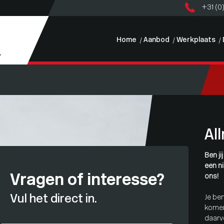
+31 (0
Home
Aanbod
Werkplaats
Al
Ben ji
een ni
Vragen of interesse?
ons!
Vul het direct in.
Je be
komen
daarv