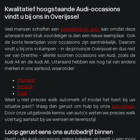
Kwalitatief hoogstaande Audi-occasions
vindt u bij ons in Overijssel
Veel mensen schaffen een
tweedehands auto
aan omdat deze
uiteraard een stuk voordeliger is dan een nieuw exemplaar. Ook
de korte levertijden voor occasions zijn aantrekkelijk. Daarom
vindt u bij ons in Kampen – in de provincie Overijssel en dus niet
ver van Drenthe – allerlei soorten occasions van Audi, zoals de
Audi A4 en de Audi A6. Uiteraard hebben we nog tal van andere
merken in ons aanbod, waaronder:
Peugeot
Renault
Opel
Weet u niet precies welk automerk of model het best bij uw
situatie past? Vraag dan gerust om hulp bij onze
autodealer
.
Door onze uitgebreide kennis van auto’s weten we precies welk
voertuig aansluit bij uw wensen en levensstijl.
Loop gerust eens ons autobedrijf binnen
Heeft u de Audi-occasions online bekeken en heeft u een mooi