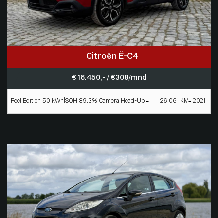
Citroën Ë-C4
€ 16.450,- / € 308/mnd
Feel Edition 50 kWh|SOH 89.3%|Camera|Head-Up
26.061 KM
2021