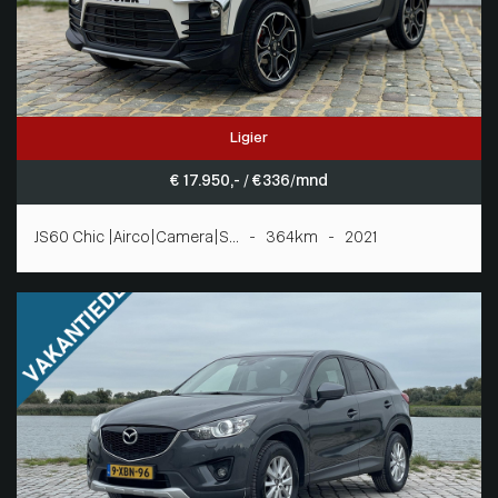
Ligier
€ 17.950,- / € 336/mnd
JS60 Chic |Airco|Camera|S... - 364km - 2021