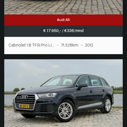
Audi A5
€ 17.950,- / € 336/mnd
Cabriolet 1.8 TFSI Pro Li... - 71.328km - 2012