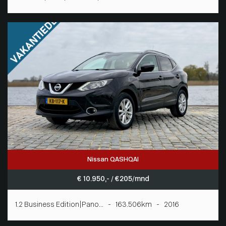
Nissan QASHQAI
€ 10.950,- / € 205/mnd
1.2 Business Edition|Pano... - 163.506km - 2016