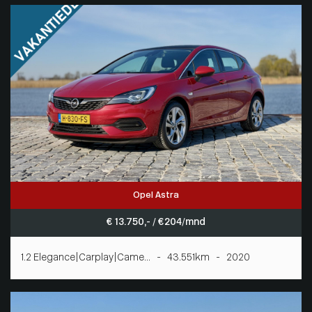
Opel Astra
€ 13.750,- / € 204/mnd
1.2 Elegance|Carplay|Came... - 43.551km - 2020