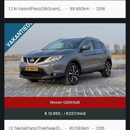
1.2 N-Vision|Pano|360cam|... - 99.992km - 2016
Nissan QASHQAI
€ 12.650,- / € 237/mnd
1.2 Tekna|Pano|Trekhaak|S... - 83.593km - 2015