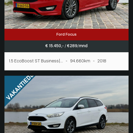
Ford Focus
€ 15.450,- / € 289/mnd
1.5 EcoBoost ST Business|... - 94.660km - 2018