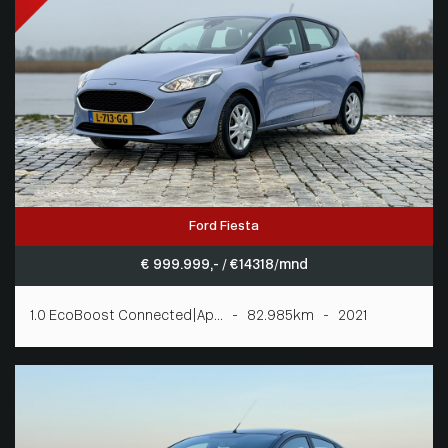
Ford Fiesta
€ 999.999,- / € 14318/mnd
1.0 EcoBoost Connected|Ap... - 82.985km - 2021