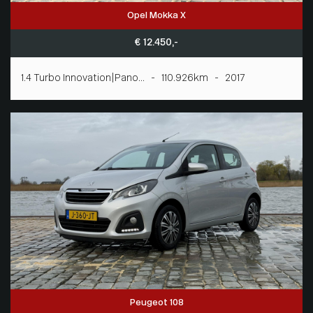
Opel Mokka X
€ 12.450,-
1.4 Turbo Innovation|Pano... - 110.926km - 2017
Peugeot 108