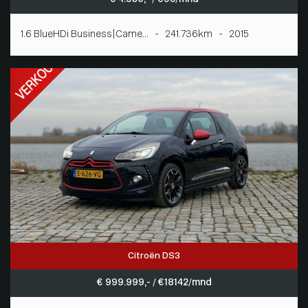
1.6 BlueHDi Business|Came... - 241.736km - 2015
Citroën DS3
€ 999.999,- / € 18142/mnd