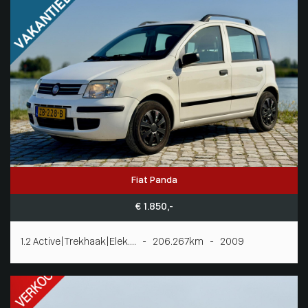
Fiat Panda
€ 1.850,-
1.2 Active|Trekhaak|Elek.... - 206.267km - 2009