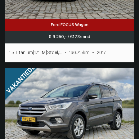
Ford FOCUS Wagon
€ 9.250,- / € 173/mnd
1.5 Titanium|17"LM|Stoel/... - 166.715km - 2017