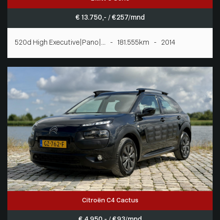
€ 13.750,- / € 257/mnd
520d High Executive|Pano|... - 181.555km - 2014
Citroën C4 Cactus
€ 4.950,- / € 93/mnd