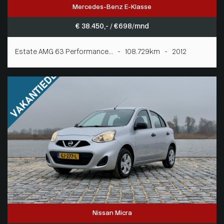
Mercedes-Benz E-Klasse
€ 38.450,- / € 698/mnd
Estate AMG 63 Performance... - 108.729km - 2012
Nissan Micra