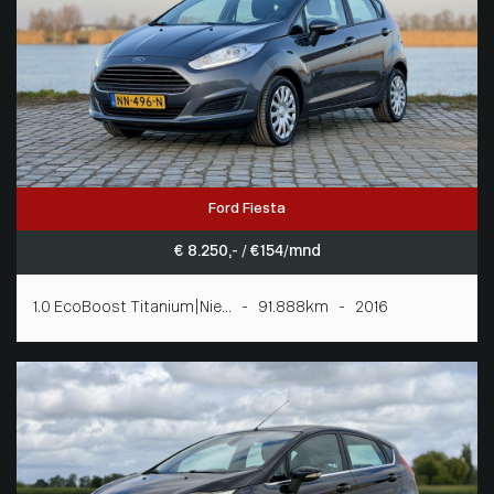
Ford Fiesta
€ 8.250,- / € 154/mnd
1.0 EcoBoost Titanium|Nie... - 91.888km - 2016