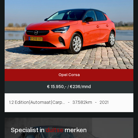
Opel Corsa
€ 15.950,- / € 236/mnd
1.2 Edition|Automaat|Carp... - 37.582km - 2021
Specialist in
duitse
merken