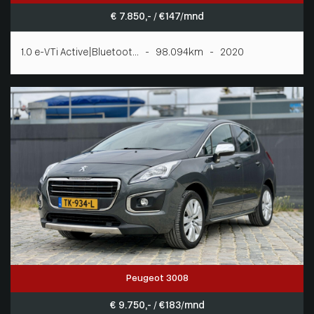
€ 7.850,- / € 147/mnd
1.0 e-VTi Active|Bluetoot... - 98.094km - 2020
Peugeot 3008
€ 9.750,- / € 183/mnd