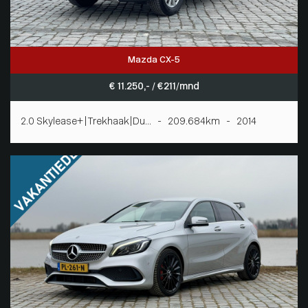
Mazda CX-5
€ 11.250,- / € 211/mnd
2.0 Skylease+|Trekhaak|Du... - 209.684km - 2014