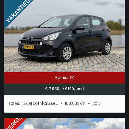
Hyundai i10
€ 7.950,- / € 149/mnd
1.0i Go!|Bluetooth|Cruise... - 103.032km - 2017