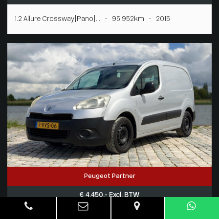
1.2 Allure Crossway|Pano|... - 95.952km - 2015
Peugeot Partner
€ 4.450,- Excl. BTW