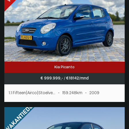
Kia Picanto
€ 999.999,- / € 18142/mnd
1.1 Fifteen|Airco|Stoelve... - 159.248km - 2009