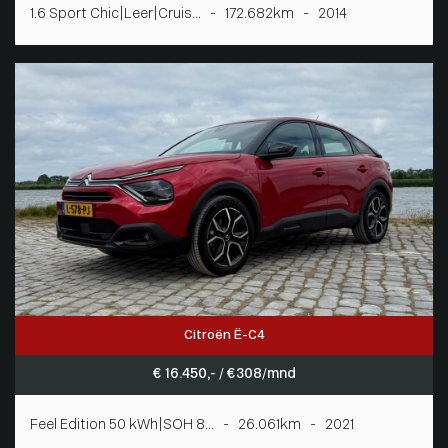
1.6 Sport Chic|Leer|Cruis... - 172.682km - 2014
Citroën Ë-C4
€ 16.450,- / € 308/mnd
Feel Edition 50 kWh|SOH 8... - 26.061km - 2021