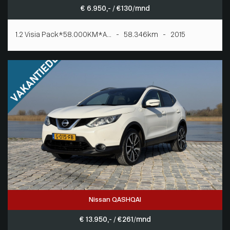
€ 6.950,- / € 130/mnd
1.2 Visia Pack*58.000KM*A... - 58.346km - 2015
Nissan QASHQAI
€ 13.950,- / € 261/mnd