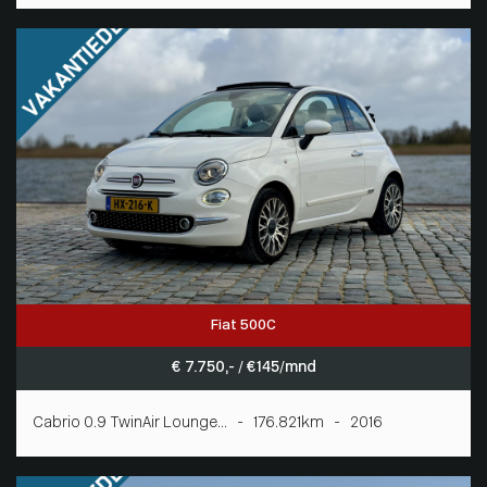
Fiat 500C
€ 7.750,- / € 145/mnd
Cabrio 0.9 TwinAir Lounge... - 176.821km - 2016