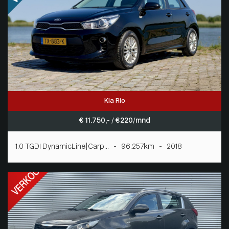
Kia Rio
€ 11.750,- / € 220/mnd
1.0 TGDI DynamicLine|Carp... - 96.257km - 2018