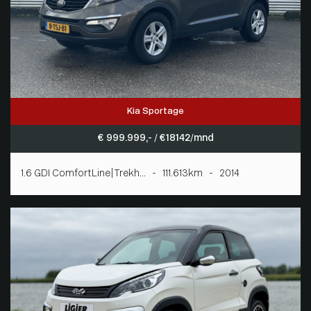
Kia Sportage
€ 999.999,- / € 18142/mnd
1.6 GDI ComfortLine|Trekh... - 111.613km - 2014