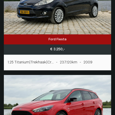
Ford Fiesta
€ 3.250,-
1.25 Titanium|Trekhaak|Cr... - 237.120km - 2009