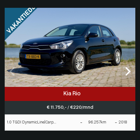
Kia Rio
€ 11.750,- / € 220/mnd
1.0 TGDI DynamicLine|Carp...
96.257km
2018