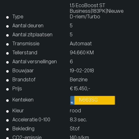
1.5 EcoBoost ST
Business|183PK|Nieuwe
Type
D-riem/Turbo
Aantal deuren
5
Aantal zitplaatsen
5
Transmissie
Automaat
Tellerstand
94.660 KM
Aantal versnellingen
6
Bouwjaar
19-02-2018
Brandstof
Benzine
Prijs
€ 15.450,-
Kenteken
N663SG
Kleur
rood
Acceleratie 0-100
8.3 sec.
Bekleding
Stof
CO2-emissie
140 g/km