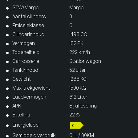
BTW/Marge
Marge
Aantal cilinders
3
Emissieklasse
6
Cilinderinhoud
1498 CC
Vermogen
182 PK
Topsnelheid
222 km/h
Carrosserie
Stationwagon
Tankinhoud
52 Liter
Gewicht
1288 KG
Max. trekgewicht
1500 KG
Laadvermogen
612 Liter
APK
Bij aflevering
Bijtelling
22 %
Energielabel
Gemiddeld verbruik
6.1 L/100KM