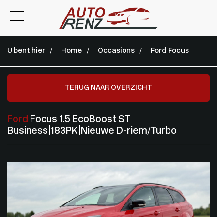
U bent hier
Home
Occasions
Ford Focus
TERUG NAAR OVERZICHT
Ford
Focus 1.5 EcoBoost ST
Business|183PK|Nieuwe D-riem/Turbo