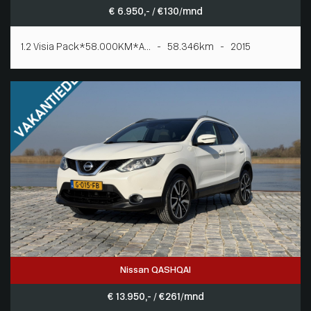
€ 6.950,- / € 130/mnd
1.2 Visia Pack*58.000KM*A... - 58.346km - 2015
Nissan QASHQAI
€ 13.950,- / € 261/mnd