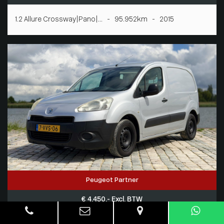
1.2 Allure Crossway|Pano|... - 95.952km - 2015
Peugeot Partner
€ 4.450,- Excl. BTW