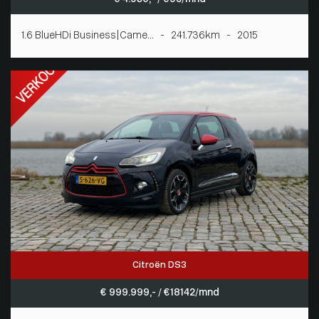
1.6 BlueHDi Business|Came... - 241.736km - 2015
Citroën DS3
€ 999.999,- / € 18142/mnd