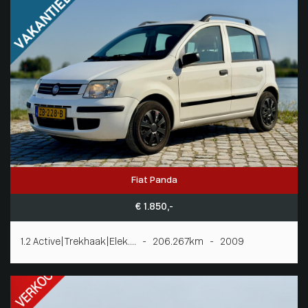
Fiat Panda
€ 1.850,-
1.2 Active|Trekhaak|Elek.... - 206.267km - 2009