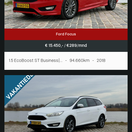
Ford Focus
€ 15.450,- / € 289/mnd
1.5 EcoBoost ST Business|... - 94.660km - 2018