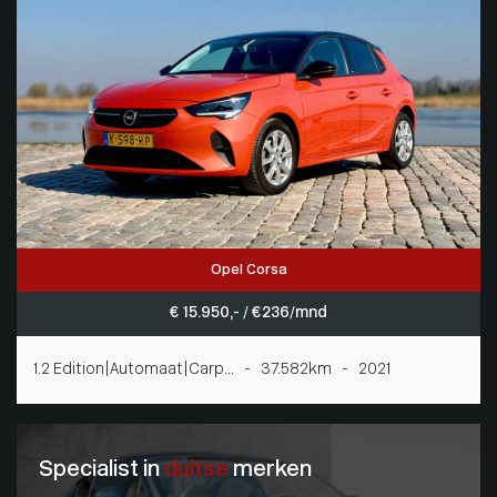
Opel Corsa
€ 15.950,- / € 236/mnd
1.2 Edition|Automaat|Carp... - 37.582km - 2021
Specialist in
duitse
merken