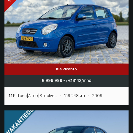
Kia Picanto
€ 999.999,- / € 18142/mnd
1.1 Fifteen|Airco|Stoelve... - 159.248km - 2009