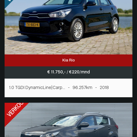
Kia Rio
€ 11.750,- / € 220/mnd
1.0 TGDI DynamicLine|Carp... - 96.257km - 2018