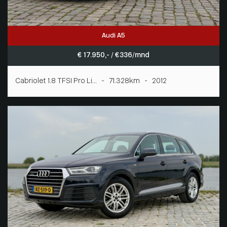
Audi A5
€ 17.950,- / € 336/mnd
Cabriolet 1.8 TFSI Pro Li... - 71.328km - 2012