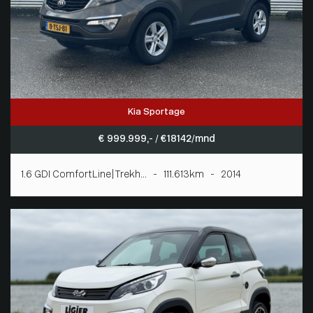
Kia Sportage
€ 999.999,- / € 18142/mnd
1.6 GDI ComfortLine|Trekh... - 111.613km - 2014