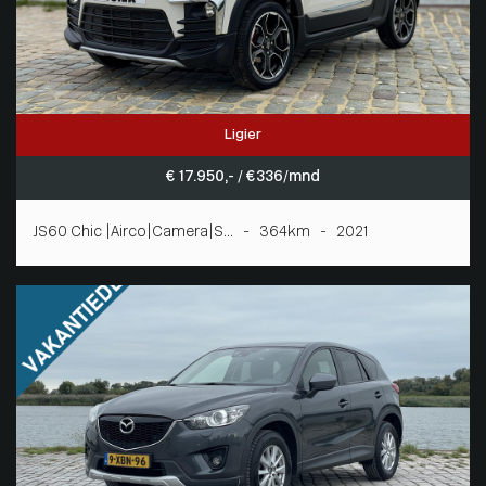
Ligier
€ 17.950,- / € 336/mnd
JS60 Chic |Airco|Camera|S... - 364km - 2021