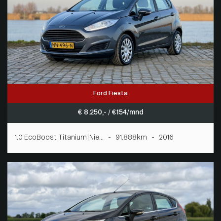
Ford Fiesta
€ 8.250,- / € 154/mnd
1.0 EcoBoost Titanium|Nie... - 91.888km - 2016