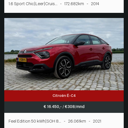
1.6 Sport Chic|Leer|Cruis... - 172.682km - 2014
Citroën Ë-C4
€ 16.450,- / € 308/mnd
Feel Edition 50 kWh|SOH 8... - 26.061km - 2021