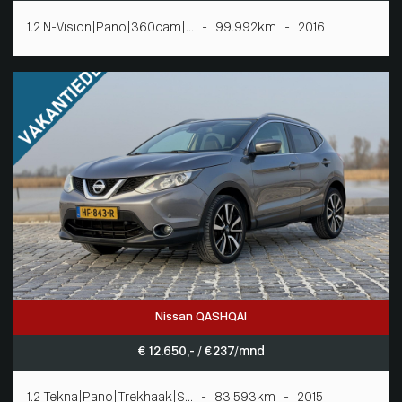
1.2 N-Vision|Pano|360cam|... - 99.992km - 2016
Nissan QASHQAI
€ 12.650,- / € 237/mnd
1.2 Tekna|Pano|Trekhaak|S... - 83.593km - 2015