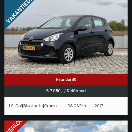
Hyundai i10
€ 7.950,- / € 149/mnd
1.0i Go!|Bluetooth|Cruise... - 103.032km - 2017