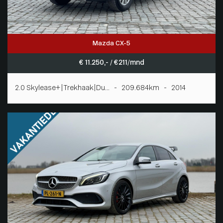
Mazda CX-5
€ 11.250,- / € 211/mnd
2.0 Skylease+|Trekhaak|Du... - 209.684km - 2014