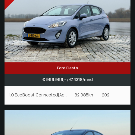
Ford Fiesta
€ 999.999,- / € 14318/mnd
1.0 EcoBoost Connected|Ap... - 82.985km - 2021