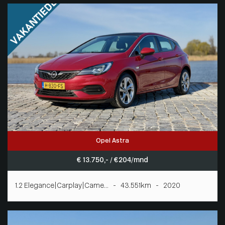
Opel Astra
€ 13.750,- / € 204/mnd
1.2 Elegance|Carplay|Came... - 43.551km - 2020