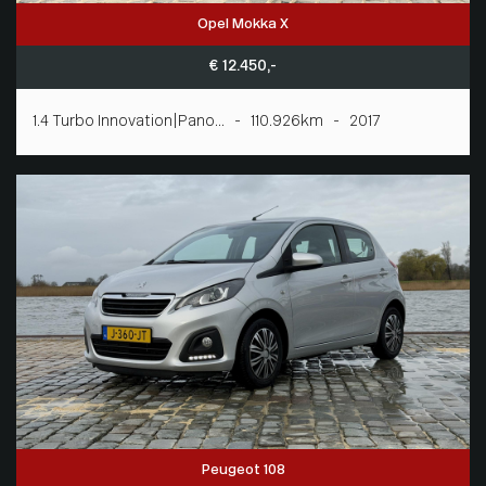
Opel Mokka X
€ 12.450,-
1.4 Turbo Innovation|Pano... - 110.926km - 2017
Peugeot 108