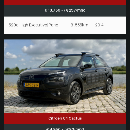
€ 13.750,- / € 257/mnd
520d High Executive|Pano|... - 181.555km - 2014
Citroën C4 Cactus
€ 4.950,- / € 93/mnd