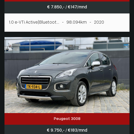
€ 7.850,- / € 147/mnd
1.0 e-VTi Active|Bluetoot... - 98.094km - 2020
Peugeot 3008
€ 9.750,- / € 183/mnd