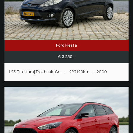
Ford Fiesta
€ 3.250,-
1.25 Titanium|Trekhaak|Cr... - 237.120km - 2009