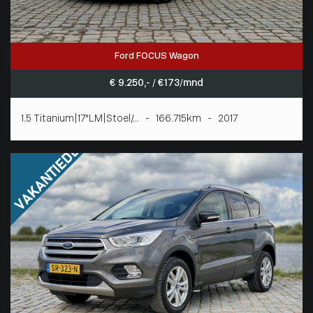
Ford FOCUS Wagon
€ 9.250,- / € 173/mnd
1.5 Titanium|17"LM|Stoel/... - 166.715km - 2017