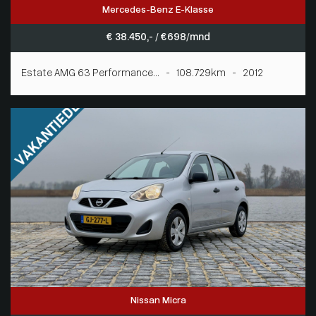
Mercedes-Benz E-Klasse
€ 38.450,- / € 698/mnd
Estate AMG 63 Performance... - 108.729km - 2012
Nissan Micra