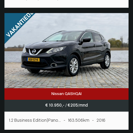
Nissan QASHQAI
€ 10.950,- / € 205/mnd
1.2 Business Edition|Pano... - 163.506km - 2016