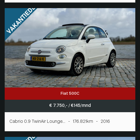
Fiat 500C
€ 7.750,- / € 145/mnd
Cabrio 0.9 TwinAir Lounge... - 176.821km - 2016