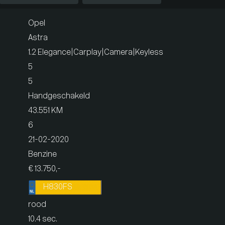
Opel
Astra
1.2 Elegance|Carplay|Camera|Keyless
5
5
Handgeschakeld
43.551 KM
6
21-02-2020
Benzine
€ 13.750,-
H830FS
rood
10.4 sec.