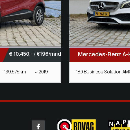
€ 10.450,- / € 196/mnd
Mercedes-Benz A-
139.575km
2019
180 Business Solution AMG