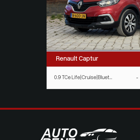
Renault Captur
0.9 TCe Life|Cruise|Bluet...