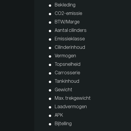
Bekleding
CO2-emissie
BTW/Marge
Aantal cilinders
Emissieklasse
Cilinderinhoud
Vermogen
Topsnelheid
Carrosserie
Tankinhoud
Gewicht
Max. trekgewicht
Laadvermogen
APK
Bijtelling