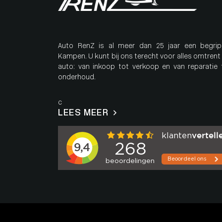
Auto RenZ is al meer dan 25 jaar een begrip
Kampen. U kunt bij ons terecht voor alles omtrent
auto: van inkoop tot verkoop en van reparatie 
onderhoud.
c
LEES MEER
Inschrijven voor exclusieve kortingen
Schrijft u zich hier in voor onze maandelijkse nieuwsbrief en ontv
exclusieve kortingen, acties en tips om veiliger en goedkoper te ri