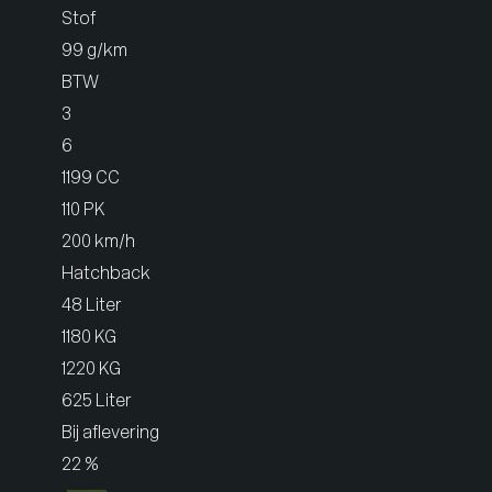
Stof
99 g/km
BTW
3
6
1199 CC
110 PK
200 km/h
Hatchback
48 Liter
1180 KG
1220 KG
625 Liter
Bij aflevering
22 %