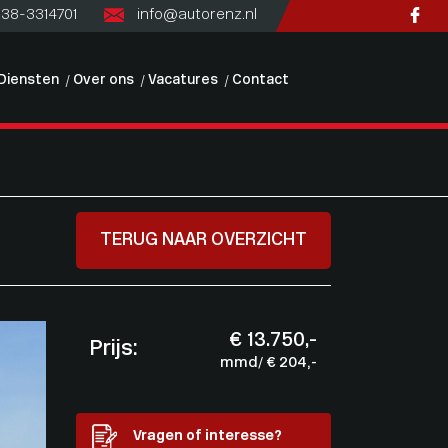
)38-3314701
info@autorenz.nl
Diensten
Over ons
Vacatures
Contact
TERUG NAAR OVERZICHT
€ 13.750,-
Prijs:
mmd/ € 204,-
Vragen of interesse?