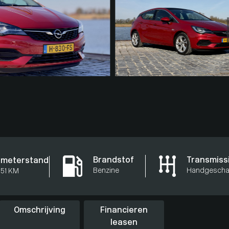
Brandstof
Transmiss
ometerstand
Benzine
Handgescha
551 KM
Omschrijving
Financieren
leasen