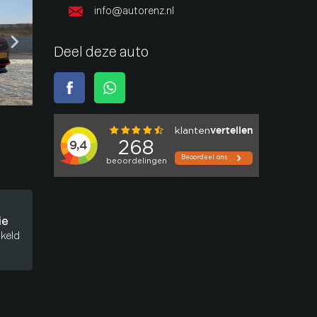
info@autorenz.nl
Deel deze auto
ie
keld