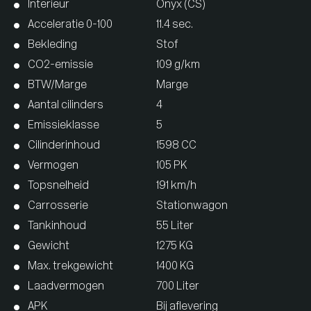
Interieur
Onyx (CS)
Acceleratie 0-100
11.4 sec.
Bekleding
Stof
CO2-emissie
109 g/km
BTW/Marge
Marge
Aantal cilinders
4
Emissieklasse
5
Cilinderinhoud
1598 CC
Vermogen
105 PK
Topsnelheid
191 km/h
Carrosserie
Stationwagon
Tankinhoud
55 Liter
Gewicht
1275 KG
Max. trekgewicht
1400 KG
Laadvermogen
700 Liter
APK
Bij aflevering