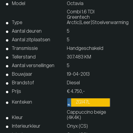
Model
Octavia
Combi 1.6 TDI
Greentech
Type
Arctic|Leer|Stoelverwarming
Aantal deuren
5
Aantal zitplaatsen
5
Transmissie
Handgeschakeld
Tellerstand
307.483 KM
Aantal versnellingen
5
Bouwjaar
19-04-2013
Brandstof
Diesel
Prijs
€ 4.750,-
Kenteken
ZG147L
Cappuccino beige
Kleur
(4K4K)
Interieurkleur
Onyx (CS)