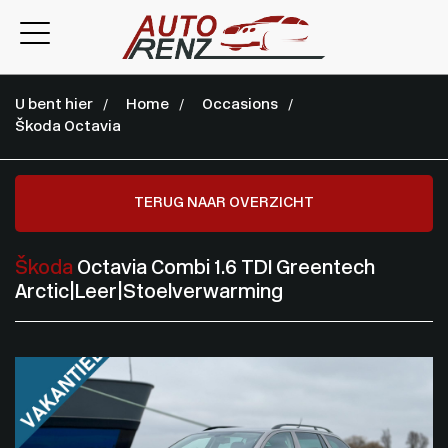
U bent hier
Home
Occasions
Škoda Octavia
TERUG NAAR OVERZICHT
Škoda
Octavia Combi 1.6 TDI Greentech
Arctic|Leer|Stoelverwarming