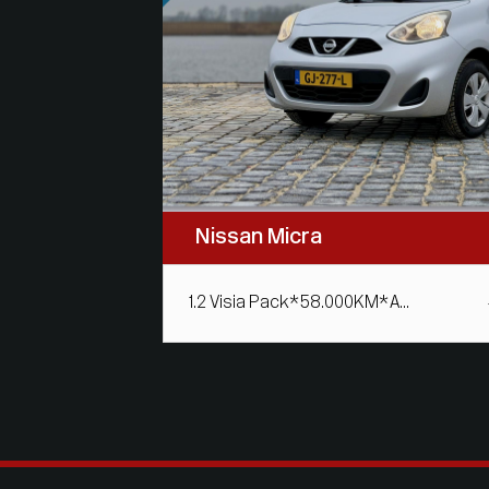
Nissan Micra
1.2 Visia Pack*58.000KM*A...