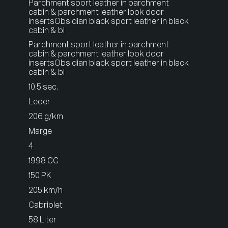
Parchment sport leather in parchment
cabin & parchment leather look door
insertsObsidian black sport leather in black
cabin & bl
Parchment sport leather in parchment
cabin & parchment leather look door
insertsObsidian black sport leather in black
cabin & bl
10.5 sec.
Leder
206 g/km
Marge
4
1998 CC
150 PK
205 km/h
Cabriolet
58 Liter