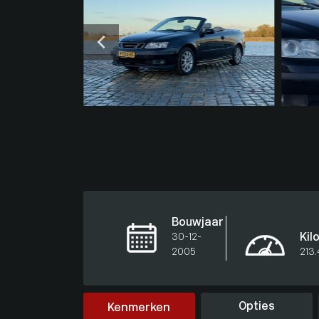
Bouwjaar
30-12-
Kil
2005
213
Opties
Kenmerken