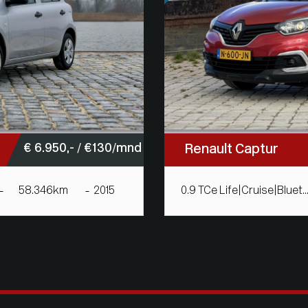
€ 6.950,- / € 130/mnd
Renault Captur
58.346km
2015
0.9 TCe Life|Cruise|Bluet..