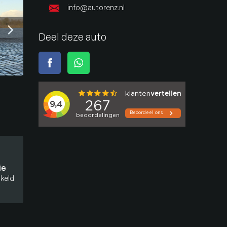
info@autorenz.nl
Deel deze auto
ie
keld