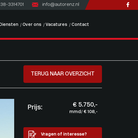
)38-3314701
info@autorenz.nl
Diensten
Over ons
Vacatures
Contact
TERUG NAAR OVERZICHT
€ 5.750,-
Prijs:
mmd/ € 108,-
Vragen of interesse?