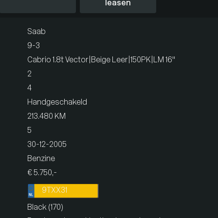
leasen
Saab
9-3
Cabrio 1.8t Vector|Beige Leer|150PK|LM 16"
2
4
Handgeschakeld
213.480 KM
5
30-12-2005
Benzine
€ 5.750,-
9TXX31
Black (170)