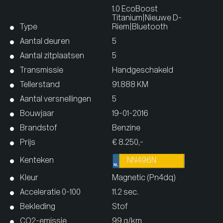
1.0 EcoBoost
Titanium|Nieuwe D-
Type
Riem|Bluetooth
Aantal deuren
5
Aantal zitplaatsen
5
Transmissie
Handgeschakeld
Tellerstand
91.888 KM
Aantal versnellingen
5
Bouwjaar
19-01-2016
Brandstof
Benzine
Prijs
€ 8.250,-
Kenteken
NN496N
Kleur
Magnetic (Pn4dq)
Acceleratie 0-100
11.2 sec.
Bekleding
Stof
CO2-emissie
99 g/km