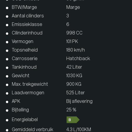
BTW/Marge
Marge
Aantal cilinders
3
Emissieklasse
6
Cilinderinhoud
998 CC
Vermogen
101 PK
Topsnelheid
180 km/h
Carrosserie
Hatchback
Tankinhoud
42 Liter
Gewicht
1030 KG
Max. trekgewicht
900 KG
Laadvermogen
525 Liter
APK
Bij aflevering
Bijtelling
25 %
Energielabel
Gemiddeld verbruik
4.3 L/100KM