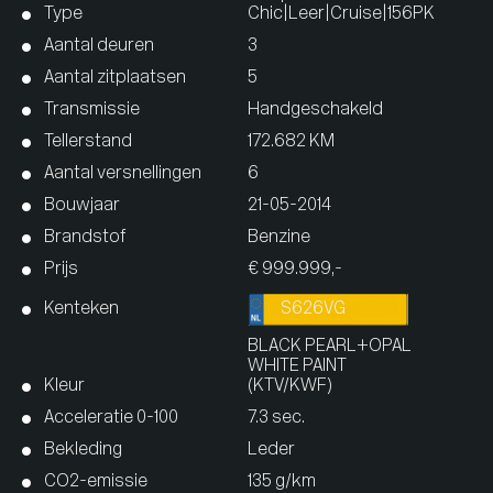
Type
Chic|Leer|Cruise|156PK
Aantal deuren
3
Aantal zitplaatsen
5
Transmissie
Handgeschakeld
Tellerstand
172.682 KM
Aantal versnellingen
6
Bouwjaar
21-05-2014
Brandstof
Benzine
Prijs
€ 999.999,-
Kenteken
S626VG
BLACK PEARL+OPAL
WHITE PAINT
Kleur
(KTV/KWF)
Acceleratie 0-100
7.3 sec.
Bekleding
Leder
CO2-emissie
135 g/km