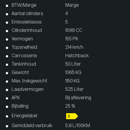
BTW/Marge
Marge
Aantal cilinders
4
Emissieklasse
5
Cilinderinhoud
1598 CC
Vermogen
155 PK
Topsnelheid
214 km/h
Carrosserie
Hatchback
Tankinhoud
50 Liter
Gewicht
1065 KG
Max. trekgewicht
1150 KG
Laadvermogen
525 Liter
APK
Bij aflevering
Bijtelling
25 %
Energielabel
Gemiddeld verbruik
5.8 L/100KM