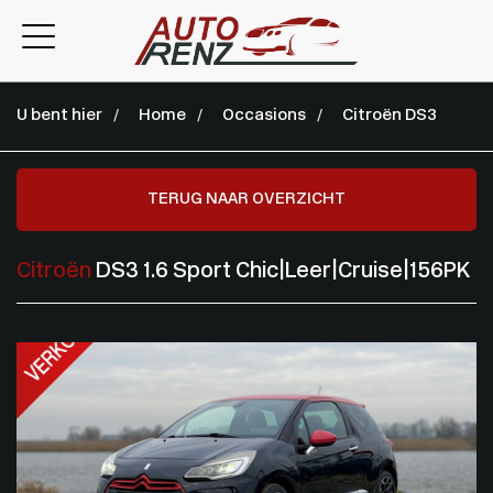
U bent hier
Home
Occasions
Citroën DS3
TERUG NAAR OVERZICHT
Citroën
DS3 1.6 Sport Chic|Leer|Cruise|156PK