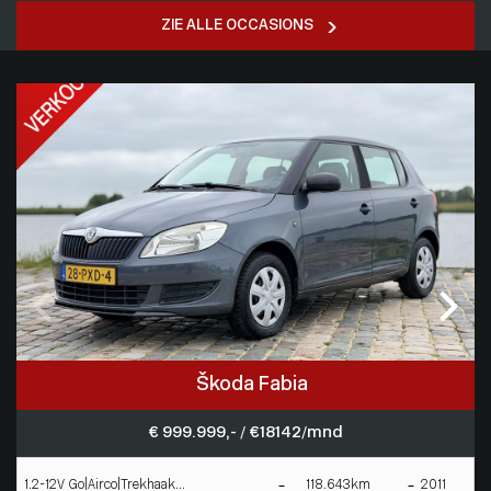
ZIE ALLE OCCASIONS
Škoda Fabia
€ 999.999,- / € 18142/mnd
1.2-12V Go|Airco|Trekhaak...
118.643km
2011